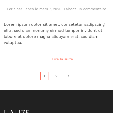
Écrit par
Lapeo
le
mars 7, 2020
.
Laissez un commentaire
Lorem ipsum dolor sit amet, consetetur sadipscing
elitr, sed diam nonumy eirmod tempor invidunt ut
labore et dolore magna aliquyam erat, sed diam
voluptua.
Lire la suite
1
2