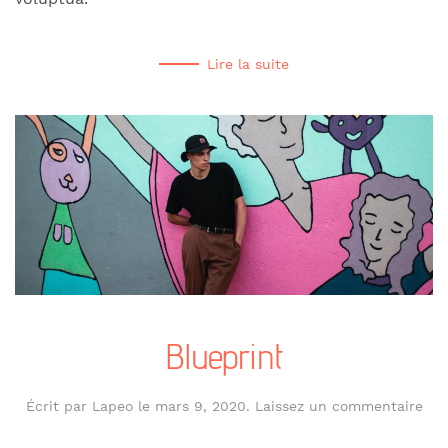
Lire la suite
Blueprint
Écrit par
Lapeo
le
mars 9, 2020
.
Laissez un commentaire